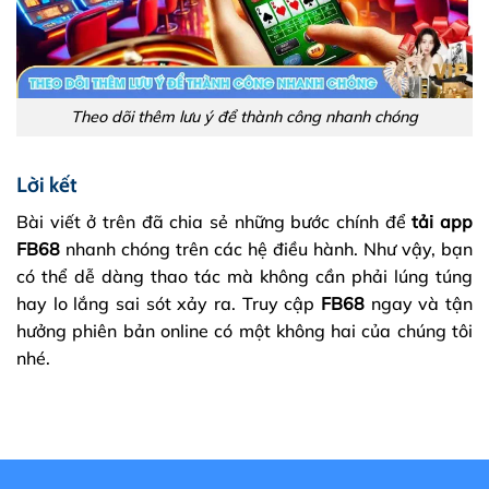
Theo dõi thêm lưu ý để thành công nhanh chóng
Lời kết
Bài viết ở trên đã chia sẻ những bước chính để
tải app
FB68
nhanh chóng trên các hệ điều hành. Như vậy, bạn
có thể dễ dàng thao tác mà không cần phải lúng túng
hay lo lắng sai sót xảy ra. Truy cập
FB68
ngay và tận
hưởng phiên bản online có một không hai của chúng tôi
nhé.