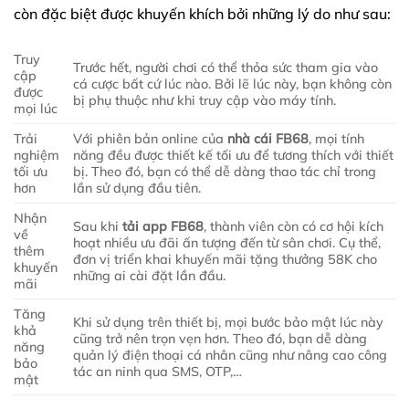
còn đặc biệt được khuyến khích bởi những lý do như sau:
Truy
Trước hết, người chơi có thể thỏa sức tham gia vào
cập
cá cược bất cứ lúc nào. Bởi lẽ lúc này, bạn không còn
được
bị phụ thuộc như khi truy cập vào máy tính.
mọi lúc
Trải
Với phiên bản online của
nhà cái FB68
, mọi tính
nghiệm
năng đều được thiết kế tối ưu để tương thích với thiết
tối ưu
bị. Theo đó, bạn có thể dễ dàng thao tác chỉ trong
hơn
lần sử dụng đầu tiên.
Nhận
Sau khi
tải app FB68
, thành viên còn có cơ hội kích
về
hoạt nhiều ưu đãi ấn tượng đến từ sân chơi. Cụ thể,
thêm
đơn vị triển khai khuyến mãi tặng thưởng 58K cho
khuyến
những ai cài đặt lần đầu.
mãi
Tăng
Khi sử dụng trên thiết bị, mọi bước bảo mật lúc này
khả
cũng trở nên trọn vẹn hơn. Theo đó, bạn dễ dàng
năng
quản lý điện thoại cá nhân cũng như nâng cao công
bảo
tác an ninh qua SMS, OTP,…
mật