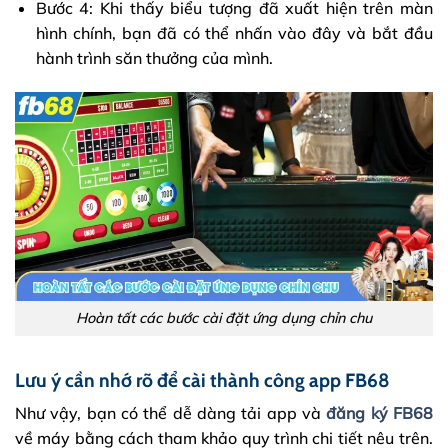
Bước 4: Khi thấy biểu tượng đã xuất hiện trên màn
hình chính, bạn đã có thể nhấn vào đây và bắt đầu
hành trình săn thưởng của mình.
Hoàn tất các bước cài đặt ứng dụng chỉn chu
Lưu ý cần nhớ rõ để cài thành công app FB68
Như vậy, bạn có thể dễ dàng
tải app và
đăng ký FB68
về máy bằng cách tham khảo quy trình chi tiết nêu trên.