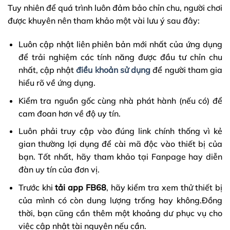
Tuy nhiên để quá trình luôn đảm bảo chỉn chu, người chơi
được khuyên nên tham khảo một vài lưu ý sau đây:
Luôn cập nhật liên phiên bản mới nhất của ứng dụng
để trải nghiệm các tính năng được đầu tư chỉn chu
nhất, cập nhật
điều khoản sử dụng
để người tham gia
hiểu rõ về ứng dụng.
Kiểm tra nguồn gốc cùng nhà phát hành (nếu có) để
cam đoan hơn về độ uy tín.
Luôn phải truy cập vào đúng link chính thống vì kẻ
gian thường lợi dụng để cài mã độc vào thiết bị của
bạn. Tốt nhất, hãy tham khảo tại Fanpage hay diễn
đàn uy tín của đơn vị.
Trước khi
tải app FB68
, hãy kiểm tra xem thử thiết bị
của mình có còn dung lượng trống hay không.Đồng
thời, bạn cũng cần thêm một khoảng dư phục vụ cho
việc cập nhật tài nguyên nếu cần.