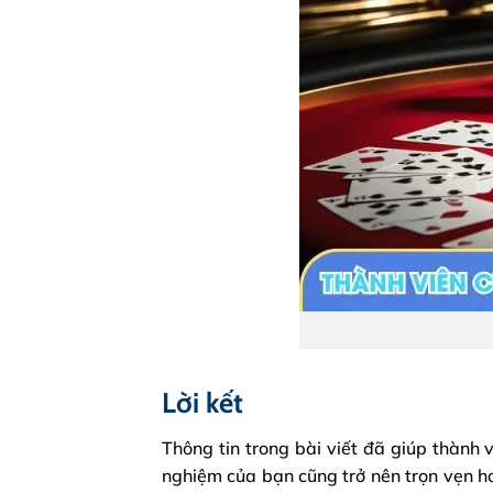
Lời kết
Thông tin trong bài viết đã giúp thành 
nghiệm của bạn cũng trở nên trọn vẹn h