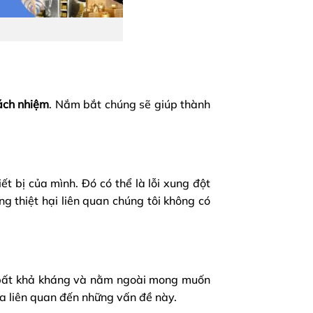
rách nhiệm
. Nắm bắt chúng sẽ giúp thành
ết bị của mình. Đó có thể là lỗi xung đột
 thiệt hại liên quan chúng tôi không có
o bất khả kháng và nằm ngoài mong muốn
 ra liên quan đến những vấn đề này.