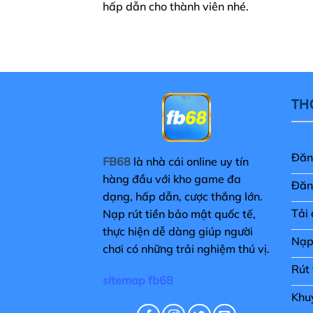
hấp dẫn cho thành viên nhé.
TH
Đăn
FB68
là nhà cái online uy tín
hàng đầu với kho game đa
Đăn
dạng, hấp dẫn, cược thắng lớn.
Tải
Nạp rút tiền bảo mật quốc tế,
thực hiện dễ dàng giúp người
Nạp
chơi có những trải nghiệm thú vị.
Rút 
sitemap fb68
Khu