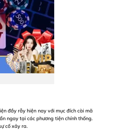
hiện đầy rẫy hiện nay với mục đích cài mã
ẩn ngay tại các phương tiện chính thống.
sự cố xảy ra.