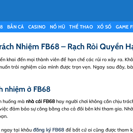
68
BẮN CÁ
CASINO
NỔ HŨ
THỂ THAO
XỔ SỐ
GAME F
Trách Nhiệm FB68 – Rạch Ròi Quyền H
iển khai đến mọi thành viên để hạn chế các rủi ro xảy ra. Kh
uốn trải nghiệm của mình được trọn vẹn. Ngay sau đây, bài 
ch nhiệm ở FB68
h huống mà
nhà cái FB68
hay người chơi không cần chịu trách
 việc đảm bảo sự công bằng cho cả đôi bên khi tham gia. Nhờ
bạn.
p ngay tại khâu
đăng ký FB68
để bất cứ ai cũng được tham kh