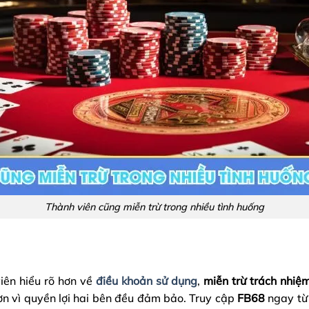
Thành viên cũng miễn trừ trong nhiều tình huống
viên hiểu rõ hơn về
điều khoản sử dụng
,
miễn trừ trách nhiệ
ơn vì quyền lợi hai bên đều đảm bảo. Truy cập
FB68
ngay từ