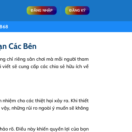
ĐĂNG NHẬP
ĐĂNG KÝ
B68
ạn Các Bên
ông chỉ riêng sân chơi mà mỗi người tham
viết sẽ cung cấp các chia sẻ hữu ích về
 nhiệm cho các thiệt hại xảy ra. Khi thiết
 vậy, những rủi ro ngoài ý muốn sẽ không
ảo rõ. Điều này khiến quyền lợi của bạn