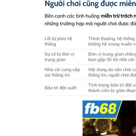
Người chơi cũng được miễn 
Bên cạnh các tình huống
miễn trừ trách 
những trường hợp mà người chơi được đả
Lỗi từ phía hệ
Thỉnh thoảng, hệ thống 
thống
không hề mong muốn và
Sự cố từ đơn vị
Đơn vị trung gian chẳn
trung gian
bạn gặp lỗi thì nhà cái
Nhà cái cung cấp
Nội dung do sân chơi c
sai thông tin
thông tin, người chơi 
Tình trạng bảo trì đột 
Bảo trì đột xuất
thành viên bị gián đoạ