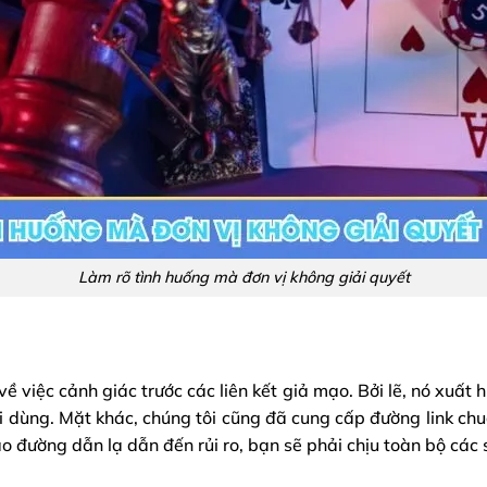
Làm rõ tình huống mà đơn vị không giải quyết
về việc cảnh giác trước các liên kết giả mạo. Bởi lẽ, nó xuất 
ời dùng. Mặt khác, chúng tôi cũng đã cung cấp đường link chu
 đường dẫn lạ dẫn đến rủi ro, bạn sẽ phải chịu toàn bộ các 