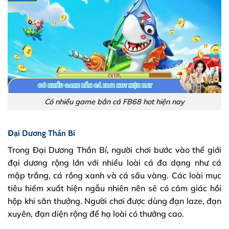
Có nhiều game bắn cá FB68 hot hiện nay
Đại Dương Thần Bí
Trong Đại Dương Thần Bí, người chơi bước vào thế giới
đại dương rộng lớn với nhiều loài cá đa dạng như cá
mập trắng, cá rồng xanh và cá sấu vàng. Các loài mục
tiêu hiếm xuất hiện ngẫu nhiên nên sẽ có cảm giác hồi
hộp khi săn thưởng. Người chơi được dùng đạn laze, đạn
xuyên, đạn diện rộng để hạ loài có thưởng cao.