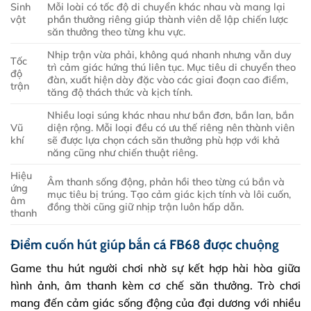
Sinh
Mỗi loài có tốc độ di chuyển khác nhau và mang lại
vật
phần thưởng riêng giúp thành viên dễ lập chiến lược
săn thưởng theo từng khu vực.
Nhịp trận vừa phải, không quá nhanh nhưng vẫn duy
Tốc
trì cảm giác hứng thú liên tục. Mục tiêu di chuyển theo
độ
đàn, xuất hiện dày đặc vào các giai đoạn cao điểm,
trận
tăng độ thách thức và kịch tính.
Nhiều loại súng khác nhau như bắn đơn, bắn lan, bắn
Vũ
diện rộng. Mỗi loại đều có ưu thế riêng nên thành viên
khí
sẽ được lựa chọn cách săn thưởng phù hợp với khả
năng cũng như chiến thuật riêng.
Hiệu
Âm thanh sống động, phản hồi theo từng cú bắn và
ứng
mục tiêu bị trúng. Tạo cảm giác kịch tính và lôi cuốn,
âm
đồng thời cũng giữ nhịp trận luôn hấp dẫn.
thanh
Điểm cuốn hút giúp bắn cá FB68 được chuộng
Game thu hút người chơi nhờ sự kết hợp hài hòa giữa
hình ảnh, âm thanh kèm cơ chế săn thưởng. Trò chơi
mang đến cảm giác sống động của đại dương với nhiều