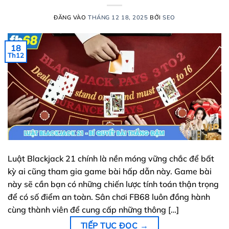
ĐĂNG VÀO
THÁNG 12 18, 2025
BỞI
SEO
18
Th12
Luật Blackjack 21 chính là nền móng vững chắc để bất
kỳ ai cũng tham gia game bài hấp dẫn này. Game bài
này sẽ cần bạn có những chiến lược tính toán thận trọng
để có số điểm an toàn. Sân chơi FB68 luôn đồng hành
cùng thành viên để cung cấp những thông […]
TIẾP TỤC ĐỌC
→