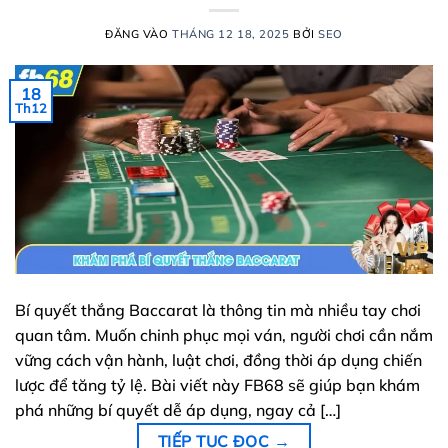
ĐĂNG VÀO
THÁNG 12 18, 2025
BỞI
SEO
18
Th12
Bí quyết thắng Baccarat là thông tin mà nhiều tay chơi
quan tâm. Muốn chinh phục mọi ván, người chơi cần nắm
vững cách vận hành, luật chơi, đồng thời áp dụng chiến
lược để tăng tỷ lệ. Bài viết này FB68 sẽ giúp bạn khám
phá những bí quyết dễ áp dụng, ngay cả […]
TIẾP TỤC ĐỌC
→