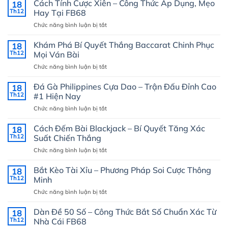
Cách Tính Cược Xiên – Công Thức Áp Dụng, Mẹo
18
Th12
Hay Tại FB68
Chức năng bình luận bị tắt
ở
Cách
Tính
Khám Phá Bí Quyết Thắng Baccarat Chinh Phục
18
Cược
Th12
Mọi Ván Bài
Xiên
Chức năng bình luận bị tắt
ở
–
Khám
Công
Phá
Đá Gà Philippines Cựa Dao – Trận Đấu Đỉnh Cao
Thức
18
Bí
Áp
Th12
#1 Hiện Nay
Quyết
Dụng,
Chức năng bình luận bị tắt
ở
Thắng
Mẹo
Đá
Baccarat
Hay
Gà
Cách Đếm Bài Blackjack – Bí Quyết Tăng Xác
Chinh
18
Tại
Philippines
Phục
Th12
Suất Chiến Thắng
FB68
Cựa
Mọi
Chức năng bình luận bị tắt
ở
Dao
Ván
Cách
–
Bài
Đếm
Bắt Kèo Tài Xỉu – Phương Pháp Soi Cược Thông
Trận
18
Bài
Đấu
Th12
Minh
Blackjack
Đỉnh
Chức năng bình luận bị tắt
ở
–
Cao
Bắt
Bí
#1
Kèo
Dàn Đề 50 Số – Công Thức Bắt Số Chuẩn Xác Từ
Quyết
18
Hiện
Tài
Tăng
Th12
Nhà Cái FB68
Nay
Xỉu