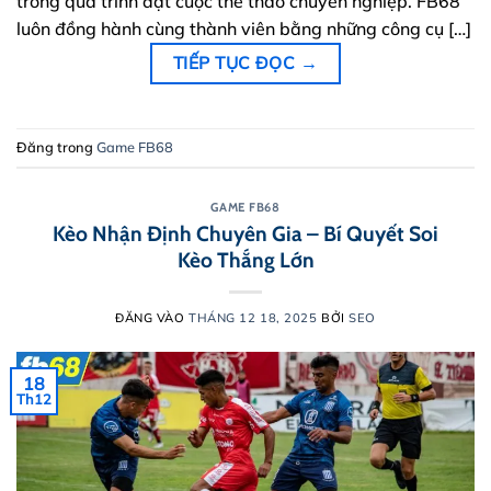
trong quá trình đặt cược thể thao chuyên nghiệp. FB68
luôn đồng hành cùng thành viên bằng những công cụ […]
TIẾP TỤC ĐỌC
→
Đăng trong
Game FB68
GAME FB68
Kèo Nhận Định Chuyên Gia – Bí Quyết Soi
Kèo Thắng Lớn
ĐĂNG VÀO
THÁNG 12 18, 2025
BỞI
SEO
18
Th12