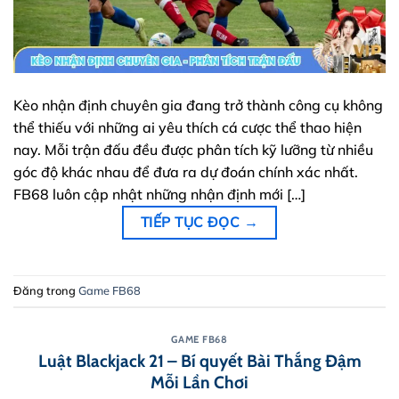
Kèo nhận định chuyên gia đang trở thành công cụ không
thể thiếu với những ai yêu thích cá cược thể thao hiện
nay. Mỗi trận đấu đều được phân tích kỹ lưỡng từ nhiều
góc độ khác nhau để đưa ra dự đoán chính xác nhất.
FB68 luôn cập nhật những nhận định mới […]
TIẾP TỤC ĐỌC
→
Đăng trong
Game FB68
GAME FB68
Luật Blackjack 21 – Bí quyết Bài Thắng Đậm
Mỗi Lần Chơi