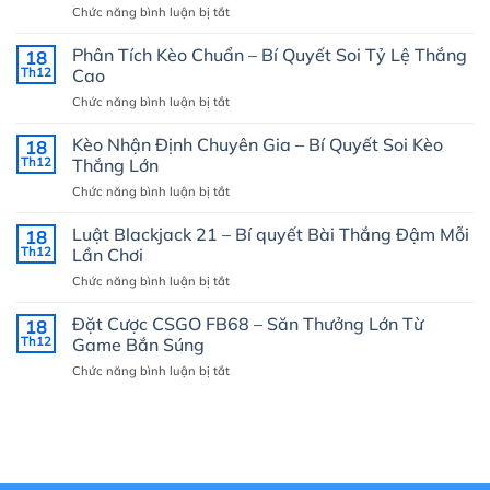
Xác
Chức năng bình luận bị tắt
ở
–
Suất
Dàn
Phương
Chiến
Đề
Phân Tích Kèo Chuẩn – Bí Quyết Soi Tỷ Lệ Thắng
Pháp
18
Thắng
50
Soi
Th12
Cao
Số
Cược
Chức năng bình luận bị tắt
ở
–
Thông
Phân
Công
Minh
Tích
Kèo Nhận Định Chuyên Gia – Bí Quyết Soi Kèo
Thức
18
Kèo
Bắt
Th12
Thắng Lớn
Chuẩn
Số
Chức năng bình luận bị tắt
ở
–
Chuẩn
Kèo
Bí
Xác
Nhận
Luật Blackjack 21 – Bí quyết Bài Thắng Đậm Mỗi
Quyết
18
Từ
Định
Soi
Th12
Lần Chơi
Nhà
Chuyên
Tỷ
Cái
Chức năng bình luận bị tắt
ở
Gia
Lệ
FB68
Luật
–
Thắng
Blackjack
Đặt Cược CSGO FB68 – Săn Thưởng Lớn Từ
Bí
18
Cao
21
Quyết
Th12
Game Bắn Súng
–
Soi
Chức năng bình luận bị tắt
ở
Bí
Kèo
Đặt
quyết
Thắng
Cược
Bài
Lớn
CSGO
Thắng
FB68
Đậm
–
Mỗi
Săn
Lần