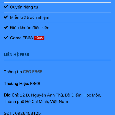
Quyền riêng tư
Miễn trừ trách nhiệm
Điều khoản điều kiện
Game FB68
LIÊN HỆ FB68
Thông tin
CEO FB68
Thương Hiệu:
FB68
Địa Chỉ
: 12 Đ. Nguyễn Ảnh Thủ, Bà Điểm, Hóc Môn,
Thành phố Hồ Chí Minh, Việt Nam
SĐT : 0926458125