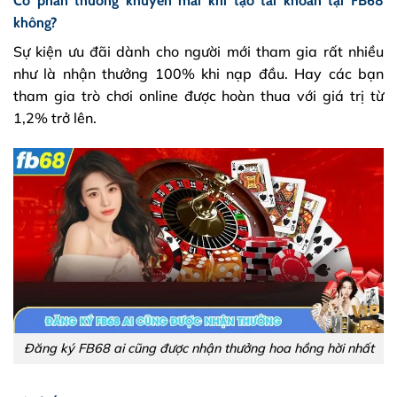
Có phần thưởng khuyến mãi khi tạo tài khoản tại FB68
không?
Sự kiện ưu đãi dành cho người mới tham gia rất nhiều
như là nhận thưởng 100% khi nạp đầu. Hay các bạn
tham gia trò chơi online được hoàn thua với giá trị từ
1,2% trở lên.
Đăng ký FB68 ai cũng được nhận thưởng hoa hồng hời nhất