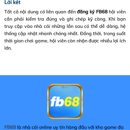
Lời kết
Tất cả nội dung có liên quan đến
đăng ký FB68
hội viên
cần phải kiểm tra đúng và ghi chép kỹ càng. Khi bạn
truy cập vào nhà cái những lần sau có thể dễ dàng, hệ
thống cập nhật nhanh chóng nhất. Đồng thời, trong suốt
thời gian chơi game, hội viên còn nhận được nhiều lợi ích
lớn.
FB68
là nhà cái online uy tín hàng đầu với kho game đa