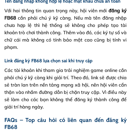
Tên đăng nhập không hợp lệ hoặc mật khẩu chưa an toàn
Với hai thông tin quan trọng này, hội viên mới
đăng ký
FB68
cần phải chú ý kỹ càng. Nếu mà tên đăng nhập
chưa hợp lệ thì hệ thống sẽ không cho phép tạo tài
khoản trò chơi thành công. Thêm vào đó, các ký tự số và
chữ cái mà không có tính bảo mật cao cũng bị tính vi
phạm.
Link đăng ký FB68 lựa chọn sai khi truy cập
Các tài khoản khi tham gia trải nghiệm game online cần
phải chú ý kỹ càng khi giải trí. Theo đó, link sẽ được chia
sẻ tràn lan trên nền tảng mạng xã hội, nên hội viên cẩn
thận vào nhầm đường dẫn bị chặn truy cập. Vì điều này
sẽ làm cho các bạn không thể đăng ký thành công để
giải trí hàng ngày.
FAQs – Top câu hỏi có liên quan đến đăng ký
FB68