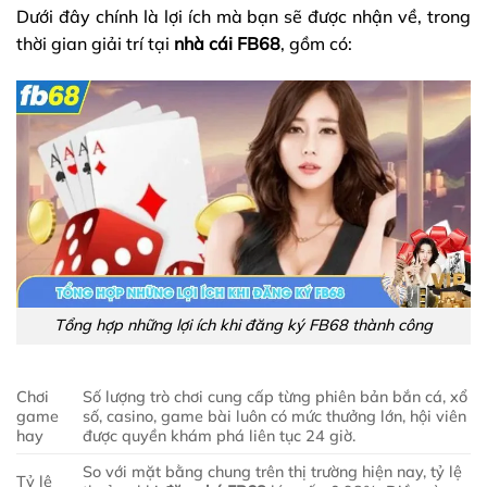
Dưới đây chính là lợi ích mà bạn sẽ được nhận về, trong
thời gian giải trí tại
nhà cái FB68
, gồm có:
Tổng hợp những lợi ích khi đăng ký FB68 thành công
Chơi
Số lượng trò chơi cung cấp từng phiên bản bắn cá, xổ
game
số, casino, game bài luôn có mức thưởng lớn, hội viên
hay
được quyền khám phá liên tục 24 giờ.
So với mặt bằng chung trên thị trường hiện nay, tỷ lệ
Tỷ lệ