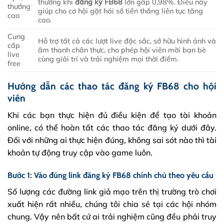
thưởng khi
đăng ký FB68
lớn gấp 0,98%. Điều này
thưởng
giúp cho cơ hội gặt hái số tiền thắng liên tục tăng
cao
cao.
Cung
Hỗ trợ tất cả các lượt live đặc sắc, sở hữu hình ảnh và
cấp
âm thanh chân thực, cho phép hội viên mời bạn bè
live
cùng giải trí và trải nghiệm mọi thời điểm.
free
Hướng dẫn các thao tác đăng ký FB68 cho hội
viên
Khi các bạn thực hiện đủ điều kiện để tạo tài khoản
online, có thể hoàn tất các thao tác đăng ký dưới đây.
Đối với những ai thực hiện đúng, không sai sót nào thì tài
khoản tự động truy cập vào game luôn.
Bước 1: Vào đúng link đăng ký FB68 chính chủ theo yêu cầu
Số lượng các đường link giả mạo trên thị trường trò chơi
xuất hiện rất nhiều, chúng tôi chia sẻ tại các hội nhóm
chung. Vậy nên bất cứ ai trải nghiệm cũng đều phải truy