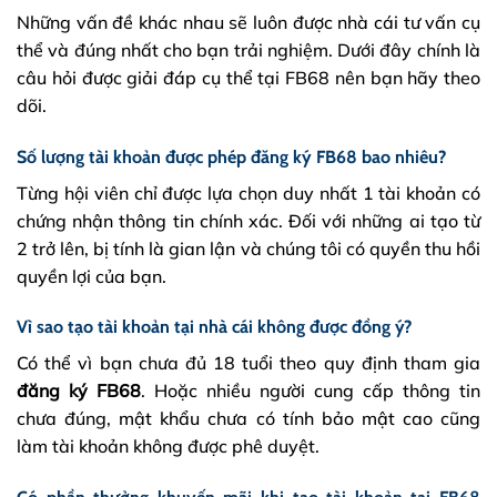
Những vấn đề khác nhau sẽ luôn được nhà cái tư vấn cụ
thể và đúng nhất cho bạn trải nghiệm. Dưới đây chính là
câu hỏi được giải đáp cụ thể tại FB68 nên bạn hãy theo
dõi.
Số lượng tài khoản được phép đăng ký FB68 bao nhiêu?
Từng hội viên chỉ được lựa chọn duy nhất 1 tài khoản có
chứng nhận thông tin chính xác. Đối với những ai tạo từ
2 trở lên, bị tính là gian lận và chúng tôi có quyền thu hồi
quyền lợi của bạn.
Vì sao tạo tài khoản tại nhà cái không được đồng ý?
Có thể vì bạn chưa đủ 18 tuổi theo quy định tham gia
đăng ký FB68
. Hoặc nhiều người cung cấp thông tin
chưa đúng, mật khẩu chưa có tính bảo mật cao cũng
làm tài khoản không được phê duyệt.