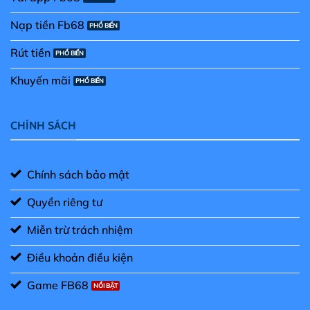
Nạp tiền Fb68
Rút tiền
Khuyến mãi
CHÍNH SÁCH
Chính sách bảo mật
Quyền riêng tư
Miễn trừ trách nhiệm
Điều khoản điều kiện
Game FB68